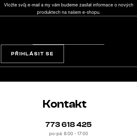
a
Vložte svůj e-mail a my vám budeme zasílat informace o nových
produktech na našem e-shopu.
t
E-mail
í
PŘIHLÁSIT SE
Kontakt
773 618 425