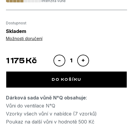
Dostupnost
Skladem
Možnosti doručení
1 175 Kč
Měrná cena:
DO KOŠÍKU
Dárková sada vůně N°Q obsahuje
:
Vůni do ventilace N°Q
Vzorky všech vůní v nabídce (7 vzorků)
Poukaz na další vůni v hodnotě 500 Kč