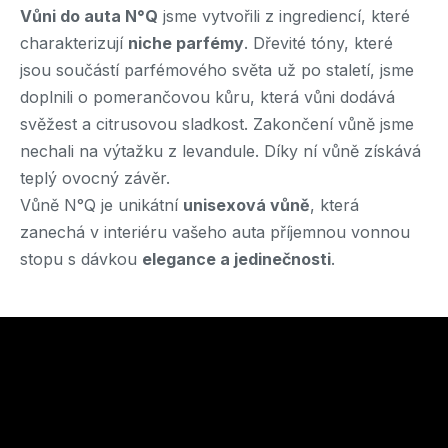
Vůni do auta N°Q
jsme vytvořili z ingrediencí, které
charakterizují
niche parfémy
. Dřevité tóny, které
jsou součástí parfémového světa už po staletí, jsme
doplnili o pomerančovou kůru, která vůni dodává
svěžest a citrusovou sladkost. Zakončení vůně jsme
nechali na výtažku z levandule. Díky ní vůně získává
teplý ovocný závěr.
Vůně N°Q je unikátní
unisexová vůně
, která
zanechá v interiéru vašeho auta příjemnou vonnou
stopu s dávkou
elegance a jedinečnosti
.
Z
á
Odebírat newsletter
p