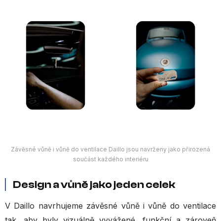
Závěsné vůně i vůně do ventilace Daillo jsou navrženy jako přirozená
součást každého interiéru
Design a vůně jako jeden celek
V Daillo navrhujeme závěsné vůně i vůně do ventilace
tak, aby byly vizuálně vyvážené, funkční a zároveň