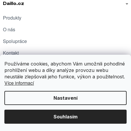
Daillo.cz
Produkty
O nás
Spolupráce
Kontakt
Používáme cookies, abychom Vám umožnili pohodlné
Kariéra
prohlížení webu a díky analýze provozu webu
neustále zlepšovali jeho funkce, výkon a použitelnost.
Více informací
Sledujte nás
Facebook
Instagram
Nastavení
Souhlasím
Copyright 2026
Daillo
. Všechna práva vyhrazena.
Vytvořil Shoptet