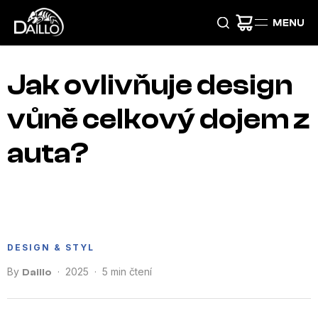
Přejít
na
obsah
Jak ovlivňuje design
vůně celkový dojem z
auta?
DESIGN & STYL
By
· 2025 · 5 min čtení
Daillo