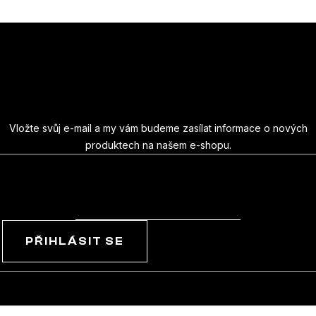
Z
á
Odebírat newsletter
p
a
Vložte svůj e-mail a my vám budeme zasílat informace o nových
produktech na našem e-shopu.
t
E-mail
í
PŘIHLÁSIT SE