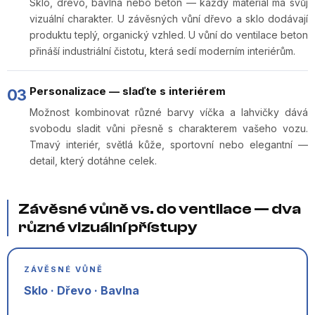
Sklo, dřevo, bavlna nebo beton — každý materiál má svůj
vizuální charakter. U závěsných vůní dřevo a sklo dodávají
produktu teplý, organický vzhled. U vůní do ventilace beton
přináší industriální čistotu, která sedí moderním interiérům.
Personalizace — slaďte s interiérem
03
Možnost kombinovat různé barvy víčka a lahvičky dává
svobodu sladit vůni přesně s charakterem vašeho vozu.
Tmavý interiér, světlá kůže, sportovní nebo elegantní —
detail, který dotáhne celek.
Závěsné vůně vs. do ventilace — dva
různé vizuální přístupy
ZÁVĚSNÉ VŮNĚ
Sklo · Dřevo · Bavlna