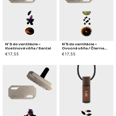
N°3 do ventilácie –
N°5 do ventilácie –
Kvetinová vôňa / Santal
Ovocná vôňa / Čierne
ríbezle / Pačuli
€17,55
€17,55