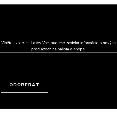
Z
á
Odoberať newsletter
p
ä
Vložte svoj e-mail a my Vám budeme zasielať informácie o nových
produktoch na našom e-shope.
t
Email
i
e
ODOBERAŤ