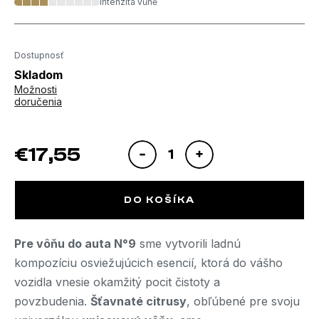
Dostupnosť
Skladom
Možnosti
doručenia
€17,55
Jednotková cena:
DO KOŠÍKA
Pre vôňu do auta N°9
sme vytvorili ladnú
kompozíciu osviežujúcich esencií, ktorá do vášho
vozidla vnesie okamžitý pocit čistoty a
povzbudenia.
Šťavnaté citrusy
, obľúbené pre svoju