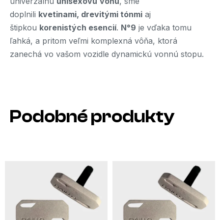
univerzálnu
unisexovú
vôňu
, sme
doplnili
kvetinami, drevitými tónmi
aj
štipkou
korenistých esencií
.
N°9
je vďaka tomu
ľahká, a pritom veľmi komplexná vôňa, ktorá
zanechá vo vašom vozidle dynamickú vonnú stopu.
Podobné produkty