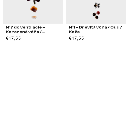
N°7 do ventilácie –
N°1 – Drevitá vôňa / Oud /
Korenená vôňa /
Koža
Pomarančový kvet
€17,55
€17,55