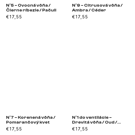
N°5 – Ovocná vôňa /
N°9 – Citrusová vôňa /
Čierne ríbezle / Pačuli
Ambra / Céder
€17,55
€17,55
N°7 – Korenená vôňa /
N°1 do ventilácie –
Pomarančový kvet
Drevitá vôňa / Oud /
Koža
€17,55
€17,55