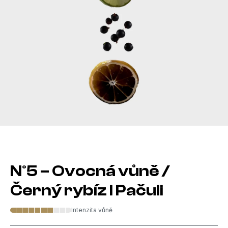
N°5 – Ovocná vůně /
Černý rybíz I Pačuli