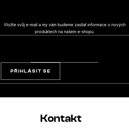
á
Odebírat newsletter
p
a
Vložte svůj e-mail a my vám budeme zasílat informace o nových
produktech na našem e-shopu.
t
E-mail
í
PŘIHLÁSIT SE
Kontakt