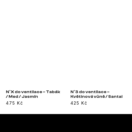
N°X do ventilace – Tabák
N°3 do ventilace –
/ Med / Jasmín
Květinová vůně / Santal
475 Kč
425 Kč
Z