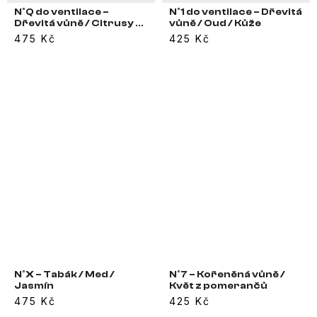
N°Q do ventilace –
N°1 do ventilace – Dřevitá
Dřevitá vůně / Citrusy /
vůně / Oud / Kůže
Levandule
475 Kč
425 Kč
N°X – Tabák / Med /
N°7 – Kořeněná vůně /
Jasmín
Květ z pomerančů
475 Kč
425 Kč