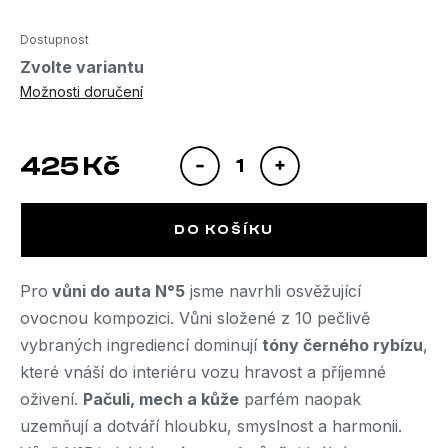
Dostupnost
Zvolte variantu
Možnosti doručení
425 Kč
Měrná cena:
DO KOŠÍKU
Pro
vůni do auta N°5
jsme navrhli osvěžující
ovocnou kompozici. Vůni složené z 10 pečlivě
vybraných ingrediencí dominují
tóny černého rybízu
,
které vnáší do interiéru vozu hravost a příjemné
oživení.
Pačuli, mech a kůže
parfém naopak
uzemňují a dotváří hloubku, smyslnost a harmonii.