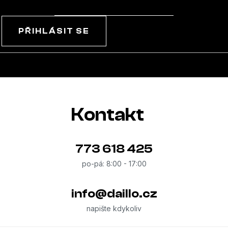
PŘIHLÁSIT SE
Kontakt
773 618 425
info
@
daillo.cz