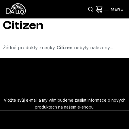
Přejít
na
obsah
Citizen
Žádné produkty značky
Citizen
nebyly nalezeny...
Z
á
Odebírat newsletter
p
a
Vložte svůj e-mail a my vám budeme zasílat informace o nových
produktech na našem e-shopu.
t
E-mail
í