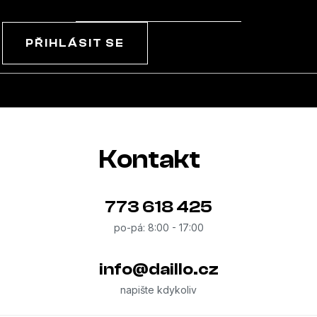
PŘIHLÁSIT SE
Kontakt
773 618 425
info
@
daillo.cz