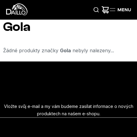
Přejít
na
obsah
Gola
Žádné produkty značky
Gola
nebyly nalezeny...
Z
á
Odebírat newsletter
p
a
Vložte svůj e-mail a my vám budeme zasílat informace o nových
produktech na našem e-shopu.
t
E-mail
í