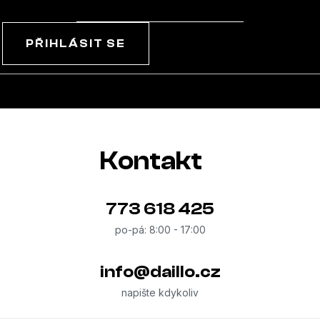
PŘIHLÁSIT SE
Kontakt
773 618 425
info
@
daillo.cz