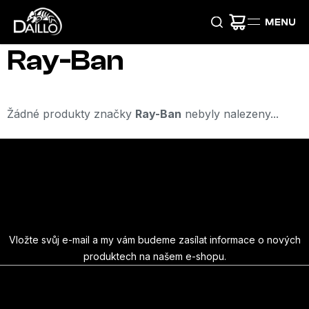
Přejít
na
obsah
Ray-Ban
Žádné produkty značky
Ray-Ban
nebyly nalezeny...
Z
á
Odebírat newsletter
p
a
Vložte svůj e-mail a my vám budeme zasílat informace o nových
produktech na našem e-shopu.
t
E-mail
í